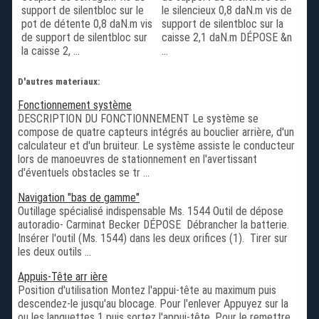
support de silentbloc sur le
le silencieux 0,8 daN.m vis de
pot de détente 0,8 daN.m vis
support de silentbloc sur la
de support de silentbloc sur
caisse 2,1 daN.m DÉPOSE &n
la caisse 2, ...
...
D'autres materiaux:
Fonctionnement système
DESCRIPTION DU FONCTIONNEMENT Le système se
compose de quatre capteurs intégrés au bouclier arrière, d'un
calculateur et d'un bruiteur. Le système assiste le conducteur
lors de manoeuvres de stationnement en l'avertissant
d'éventuels obstacles se tr ...
Navigation "bas de gamme"
Outillage spécialisé indispensable Ms. 1544 Outil de dépose
autoradio- Carminat Becker DÉPOSE Débrancher la batterie.
Insérer l'outil (Ms. 1544) dans les deux orifices (1). Tirer sur
les deux outils ...
Appuis-Tête arr ière
Position d'utilisation Montez l'appui-tête au maximum puis
descendez-le jusqu'au blocage. Pour l'enlever Appuyez sur la
ou les languettes 1 puis sortez l'appui-tête. Pour le remettre