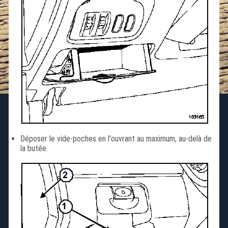
Déposer le vide-poches en l'ouvrant au maximum, au-delà de
la butée.