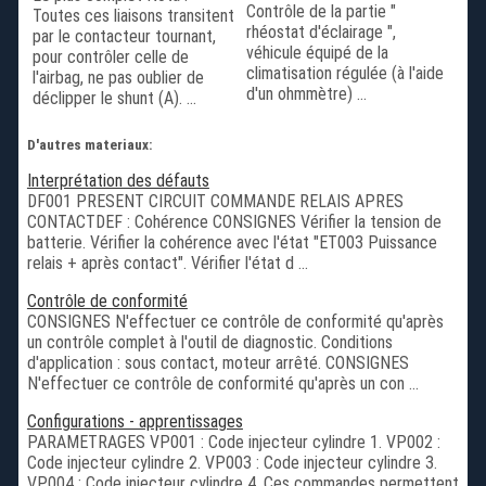
Contrôle de la partie "
Toutes ces liaisons transitent
rhéostat d'éclairage ",
par le contacteur tournant,
véhicule équipé de la
pour contrôler celle de
climatisation régulée (à l'aide
l'airbag, ne pas oublier de
d'un ohmmètre) ...
déclipper le shunt (A). ...
D'autres materiaux:
Interprétation des défauts
DF001 PRESENT CIRCUIT COMMANDE RELAIS APRES
CONTACTDEF : Cohérence CONSIGNES Vérifier la tension de
batterie. Vérifier la cohérence avec l'état "ET003 Puissance
relais + après contact". Vérifier l'état d ...
Contrôle de conformité
CONSIGNES N'effectuer ce contrôle de conformité qu'après
un contrôle complet à l'outil de diagnostic. Conditions
d'application : sous contact, moteur arrêté. CONSIGNES
N'effectuer ce contrôle de conformité qu'après un con ...
Configurations - apprentissages
PARAMETRAGES VP001 : Code injecteur cylindre 1. VP002 :
Code injecteur cylindre 2. VP003 : Code injecteur cylindre 3.
VP004 : Code injecteur cylindre 4. Ces commandes permettent