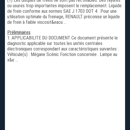
(1) Les disques de freins ne sont pas rectifiables. Des rayures
ou usures trop importantes imposent le remplacement. Liquide
de frein conforme aux normes SAE J 1703 DOT 4 . Pour une
utilisation optimale du freinage, RENAULT préconise un liquide
de frein à faible viscosit&eacu ...
Préliminaires
1. APPLICABILITE DU DOCUMENT Ce document présente le
diagnostic applicable sur toutes les unités centrales
électroniques correspondant aux caractéristiques suivantes :
Véhicule(s) : Mégane Scénic Fonction concernée : Lampe au
x&e ...