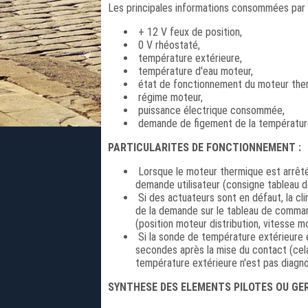
Les principales informations consommées par le
+ 12 V feux de position,
0 V rhéostaté,
température extérieure,
température d'eau moteur,
état de fonctionnement du moteur the
régime moteur,
puissance électrique consommée,
demande de figement de la température 
PARTICULARITES DE FONCTIONNEMENT :
Lorsque le moteur thermique est arrêté,
demande utilisateur (consigne tableau
Si des actuateurs sont en défaut, la clima
de la demande sur le tableau de command
(position moteur distribution, vitesse mot
Si la sonde de température extérieure es
secondes après la mise du contact (cela
température extérieure n'est pas diagno
SYNTHESE DES ELEMENTS PILOTES OU GER