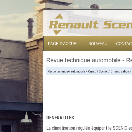
PAGE D'ACCUEIL
NOUVEAU
CONTAC
Revue technique automobile - R
Revue technique automobile - Renault Scenic
/
Climatisation
/
GENERALITES
:
La climatisation régulée équipant le SCENIC