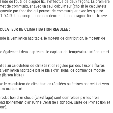
l'aide de l'outil de diagnostic, s'effectue de deux façons. La première
rmet de communiquer avec un seul calculateur (choisir le calculateur
iagnostic par fonction qui permet de communiquer avec les quatre
 D'AIR. La description de ces deux modes de diagnostic se trouve
.
CULATEUR DE CLIMATISATION REGULEE :
de la ventilation habitacle, le moteur de distribution, le moteur de
ôle également deux capteurs : le capteur de température intérieure et
és au calculateur de climatisation régulée par des liaisons filaires.
la ventilation habitacle par le biais d'un signal de commande modulé
liaison filaire).
 le calculateur de climatisation régulées ou émises par celui-ci vers
eau multiplexé.
 production d'air chaud (chauffage) sont contrôlées par les trois
Conditionnement d'air (Unité Centrale Habitacle, Unité de Protection et
eur).