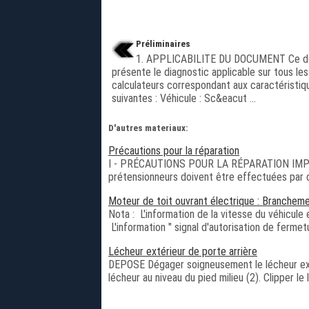
Préliminaires
1. APPLICABILITE DU DOCUMENT Ce 
présente le diagnostic applicable sur tous les
calculateurs correspondant aux caractéristiq
suivantes : Véhicule : Sc&eacut ...
D'autres materiaux:
Précautions pour la réparation
I - PRÉCAUTIONS POUR LA RÉPARATION IMPORT
prétensionneurs doivent être effectuées par du
Moteur de toit ouvrant électrique : Branchem
Nota : L'information de la vitesse du véhicule
L'information " signal d'autorisation de fermet
Lécheur extérieur de porte arrière
DEPOSE Dégager soigneusement le lécheur extéri
lécheur au niveau du pied milieu (2). Clipper le l