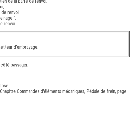
ien de la barre de renvoi,
oi,
e de renvoi
einage ".
e renvoi.
metteur d'embrayage.
t côté passager.
pose.
(Chapitre Commandes d'éléments mécaniques, Pédale de frein, page