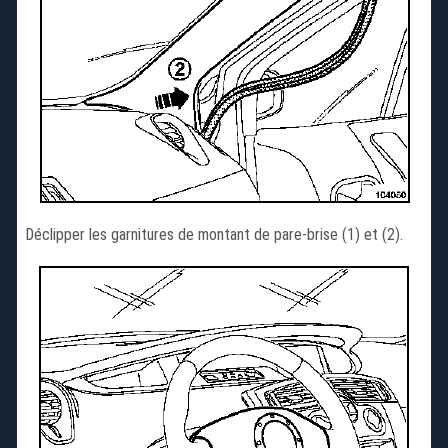
Déclipper les garnitures de montant de pare-brise (1) et (2).