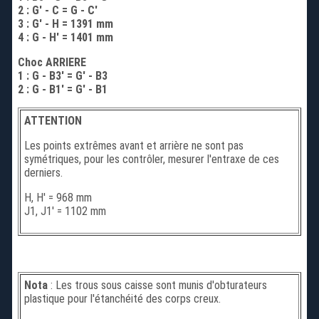
2 : G' - C = G - C'
3 : G' - H = 1391 mm
4 : G - H' = 1401 mm
Choc ARRIERE
1 : G - B3' = G' - B3
2 : G - B1' = G' - B1
ATTENTION
Les points extrêmes avant et arrière ne sont pas
symétriques, pour les contrôler, mesurer l'entraxe de ces
derniers.
H, H' = 968 mm
J1, J1' = 1102 mm
Nota
: Les trous sous caisse sont munis d'obturateurs
plastique pour l'étanchéité des corps creux.